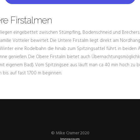
re Firstalmen
 liegen eingebettet zwischen Stümpfling, Bodenschneid und Brechers
lie Votteler bewirtet. Die Untere Firstalm liegt direkt am Nordhangli
 Winter eine Rodelbahn die hinab zum Spitzingsattel führt. in beiden
nne genießen. Die Obere Firstalm bietet auch Übernachtungsmöglichke
 mit eigenem Bad). Vom Spitzingsee aus läuft man ca 40 min hoch zu b
bis auf fast 1.700 m beginnen.
© Mike Cramer 2020
Impressum